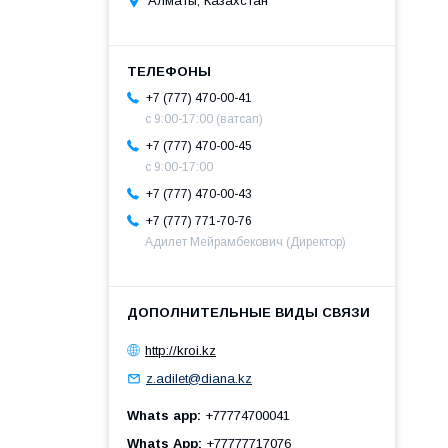
Алматы, Казахстан
+7 (777) 470-00-41
c 9:00-17:00 (ватсап)
+7 (777) 470-00-45
c 9:00-17:00
+7 (777) 470-00-43
+7 (777) 771-70-76
Адилет Мейрамбекович (Директор)
http://kroi.kz
z.adilet@diana.kz
Whats app
+77774700041
Whats App
+77777717076