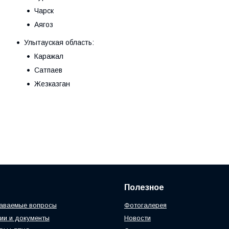
Чарск
Аягоз
Улытауская область:
Каражал
Сатпаев
Жезказган
Полезное
даваемые вопросы
Фотогалерея
ии и документы
Новости