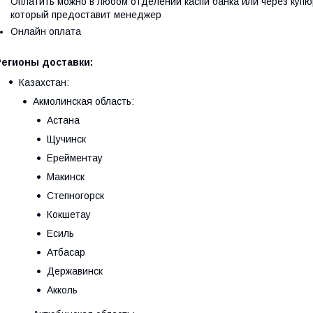
Оплатить можно в любом отделении каспи банка или через купю
который предоставит менеджер
Онлайн оплата
Регионы доставки:
Казахстан:
Акмолинская область:
Астана
Щучинск
Ерейментау
Макинск
Степногорск
Кокшетау
Есиль
Атбасар
Державинск
Акколь