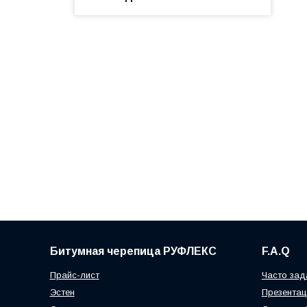
Битумная черепица РУФЛЕКС
F.A.Q
Прайс-лист
Часто за
Эстен
Презентац