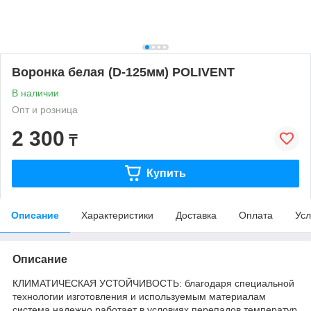
Воронка белая (D-125мм) POLIVENT
В наличии
Опт и розница
2 300
₸
Купить
Описание
Характеристики
Доставка
Оплата
Усл
Описание
КЛИМАТИЧЕСКАЯ УСТОЙЧИВОСТЬ: благодаря специальной
технологии изготовления и используемым материалам
система надеж­но работает в условиях перепадов температур