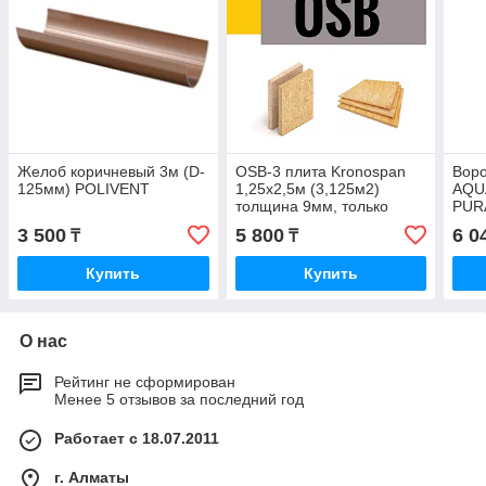
Желоб коричневый 3м (D-
OSB-3 плита Kronospan
Вор
125мм) POLIVENT
1,25х2,5м (3,125м2)
AQU
толщина 9мм, только
PUR
ОПТОМ!
RAL 
3 500
5 800
6 0
₸
₸
+7 7
Купить
Купить
О нас
Рейтинг не сформирован
Менее 5 отзывов за последний год
Работает с 18.07.2011
г. Алматы