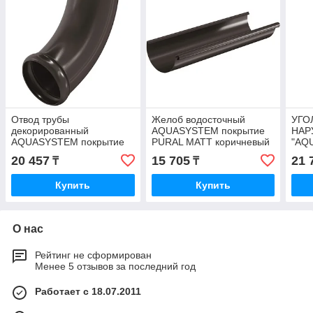
Отвод трубы
Желоб водосточный
УГО
декорированный
AQUASYSTEM покрытие
НАР
AQUASYSTEM покрытие
PURAL MATT коричневый
"AQ
PURAL MATT коричневый
RAL 8017 тел./whatsapp
PUR
20 457
15 705
21 
₸
₸
тел./whatsapp +7 777 47
+7 777 47 000 41
тел.
000 41
000 
Купить
Купить
О нас
Рейтинг не сформирован
Менее 5 отзывов за последний год
Работает с 18.07.2011