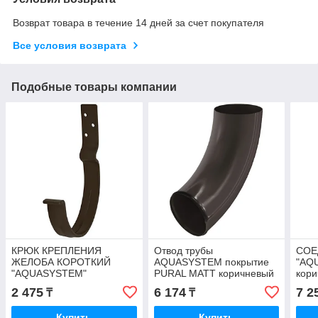
Возврат товара в течение 14 дней за счет покупателя
Все условия возврата
Подобные товары компании
КРЮК КРЕПЛЕНИЯ
Отвод трубы
СОЕ
ЖЕЛОБА КОРОТКИЙ
AQUASYSTEM покрытие
"AQ
"AQUASYSTEM"
PURAL MATT коричневый
кори
коричневый. +7 777 47
RAL 8017 Вопросы по
+7 7
2 475
6 174
7 2
₸
₸
000 41
номеру +7 777 47 000 41
Купить
Купить