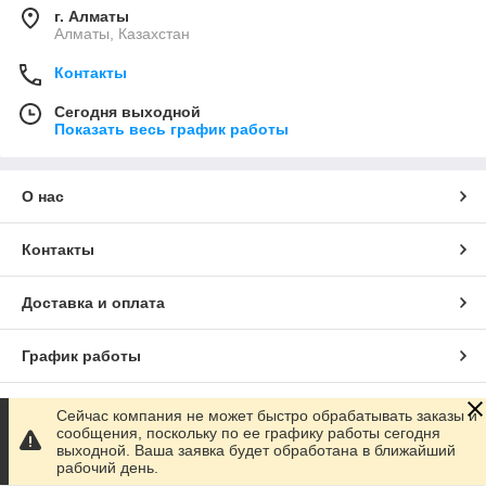
г. Алматы
Алматы, Казахстан
Контакты
Сегодня выходной
Показать весь график работы
О нас
Контакты
Доставка и оплата
График работы
Полная версия сайта
Сейчас компания не может быстро обрабатывать заказы и
сообщения, поскольку по ее графику работы сегодня
выходной. Ваша заявка будет обработана в ближайший
Сайт создан на маркетплейсе
Satu.kz
рабочий день.