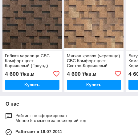
Гибкая черепица СБС
Мягкая кровля (черепица)
Бит
Комфорт цвет
СБС Комфорт цвет
Ком
Коричневый (Граунд)
Светло-Коричневый
Кори
Гарантия 30 лет
(Песок) Гарантия 30 лет
Гара
4 600
4 600
4 6
₸/кв.м
₸/кв.м
Купить
Купить
О нас
Рейтинг не сформирован
Менее 5 отзывов за последний год
Работает с 18.07.2011