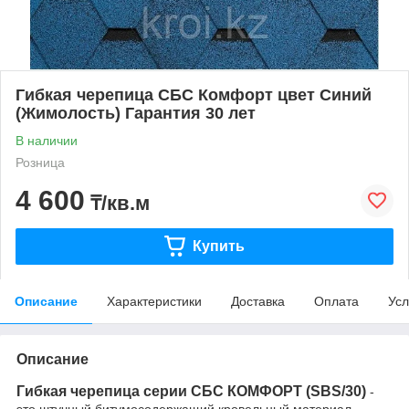
Гибкая черепица СБС Комфорт цвет Синий
(Жимолость) Гарантия 30 лет
В наличии
Розница
4 600
₸/кв.м
Купить
Описание
Характеристики
Доставка
Оплата
Усл
Описание
Гибкая черепица серии СБС КОМФОРТ (SBS/30)
-
это штучный битумосодержащий кровельный материал.