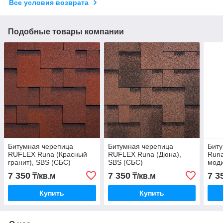
Все условия возврата
Подобные товары компании
Битумная черепица
Битумная черепица
Бит
RUFLEX Runa (Красный
RUFLEX Runa (Дюна),
Runa
гранит), SBS (СБС)
SBS (СБС)
мод
модифицированный
модифицированный
биту
7 350
7 350
7 3
₸/кв.м
₸/кв.м
битум, Гарантия 35 лет!
битум, Гарантия 35 лет!
777 
Купить
Купить