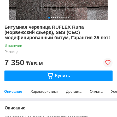
Битумная черепица RUFLEX Runa
(Норвежский фьёрд), SBS (СБС)
модифицированный битум, Гарантия 35 лет!
В наличии
Розница
7 350
₸/кв.м
Купить
Описание
Характеристики
Доставка
Оплата
Усл
Описание
Прямоугольная форма черепиц придаёт кровле