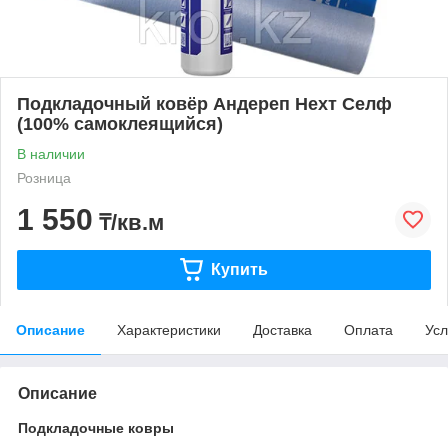
Подкладочный ковёр Андереп Нехт Селф
(100% самоклеящийся)
В наличии
Розница
1 550
₸/кв.м
Купить
Описание
Характеристики
Доставка
Оплата
Усл
Описание
Подкладочные ковры