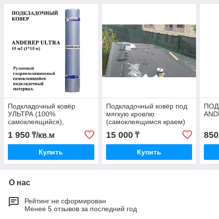
Подкладочный ковёр
Подкладочный ковёр под
ПОД
УЛЬТРА (100%
мягкую кровлю
ANDE
самоклеящийся),
(самоклеящимся краем)
сверхпрочный, основа
15м2
1 950
15 000
850
₸/кв.м
₸
полиэстер
Купить
Купить
О нас
Рейтинг не сформирован
Менее 5 отзывов за последний год