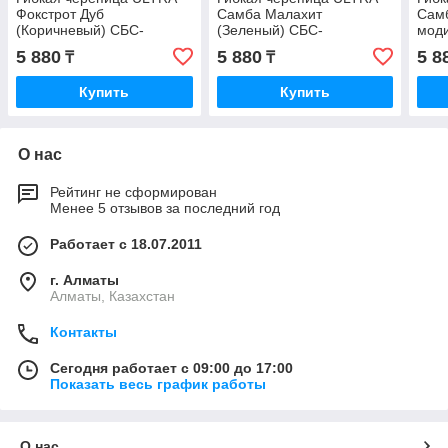
Фокстрот Дуб
Самба Малахит
Сам
(Коричневый) СБС-
(Зеленый) СБС-
мод
модифицированная
модифицированная
(Гар
5 880
5 880
5 8
₸
₸
(Гарантия 50 лет)
(Гарантия 50 лет)
Купить
Купить
О нас
Рейтинг не сформирован
Менее 5 отзывов за последний год
Работает с 18.07.2011
г. Алматы
Алматы, Казахстан
Контакты
Сегодня работает с 09:00 до 17:00
Показать весь график работы
О нас