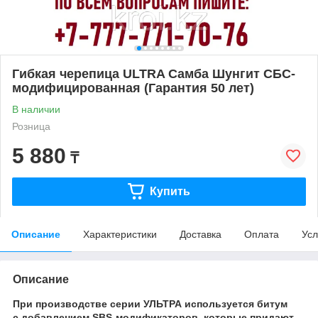
Гибкая черепица ULTRA Самба Шунгит СБС-
модифицированная (Гарантия 50 лет)
В наличии
Розница
5 880
₸
Купить
Описание
Характеристики
Доставка
Оплата
Усл
Описание
При производстве серии УЛЬТРА используется битум
с добавлением SBS-модификаторов, которые придают