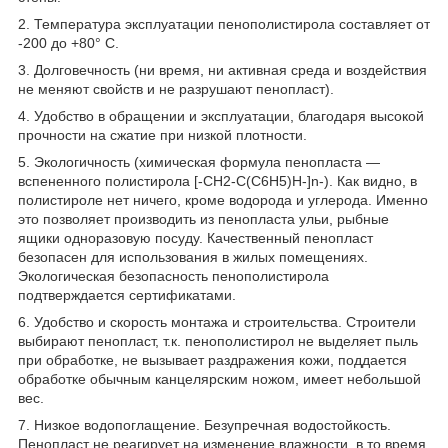
2. Температура эксплуатации пенополистирола составляет от
-200 до +80° С.
3. Долговечность (ни время, ни активная среда и воздействия
не меняют свойств и не разрушают пенопласт).
4. Удобство в обращении и эксплуатации, благодаря высокой
прочности на сжатие при низкой плотности.
5. Экологичность (химическая формула пенопласта —
вспененного полистирола [-СН2-С(С6Н5)Н-]n-). Как видно, в
полистироле нет ничего, кроме водорода и углерода. Именно
это позволяет производить из пенопласта ульи, рыбные
ящики одноразовую посуду. Качественный пенопласт
безопасен для использования в жилых помещениях.
Экологическая безопасность пенополистирола
подтверждается сертификатами.
6. Удобство и скорость монтажа и строительства. Строители
выбирают пенопласт, т.к. пенополистирол не выделяет пыль
при обработке, не вызывает раздражения кожи, поддается
обработке обычным канцелярским ножом, имеет небольшой
вес.
7. Низкое водопоглащение. Безупречная водостойкость.
Пенопласт не реагирует на изменение влажности, в то время