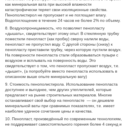
как минеральная вата при высокой влажности
катастрофически теряет свои изоляционные свойства.
Пенополистирол не пропускает и не поглощает влагу.
Водопоглощение в течение 24 часов не более 2% по объему.
8. Воздухопроницаемость, что позволяет пенопласту
«дышать», свидетельствует этому опыт. В стеклянную трубку
поместили пенопласт (как пробку) сверху налили воды,
пенопласт не пропустил воду. С другой стороны (снизу) к
пенопласту приставили трубку, через которую пустили воздух.
На поверхности пенопласта стали образовываться пузыри с
воздухом и всплывать на поверхность воды. Это
свидетельствует о том, что пенопласт пропускает воздух, т.е.
«дышит», (а попробуйте вместо пенопласта использовать в
описанном выше опыте минеральную вату)
9. Стоимость пенополистирола. Использование пенопласта
доступнее и выгоднее, чем других утеплителей, которые
предлагают на рынке строительных материалов. Многие
останавливают свой выбор на пенопласте — он дешевле
минеральной ваты при сравнимых показателях, т.е. имеет
наиболее удачное сочетание цены и качества.
10. Пенопласт, произведённый по современным технологиям,
не поддерживает самостоятельного горения более 4 секунд и