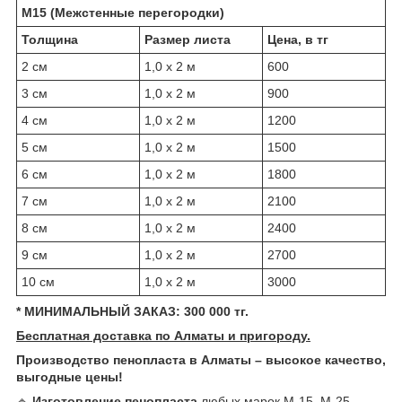
М15 (Межстенные перегородки)
Толщина
Размер листа
Цена, в тг
2 см
1,0 х 2 м
600
3 см
1,0 х 2 м
900
4 см
1,0 х 2 м
1200
5 см
1,0 х 2 м
1500
6 см
1,0 х 2 м
1800
7 см
1,0 х 2 м
2100
8 см
1,0 х 2 м
2400
9 см
1,0 х 2 м
2700
10 см
1,0 х 2 м
3000
* МИНИМАЛЬНЫЙ ЗАКАЗ: 300 000 тг.
Бесплатная доставка по Алматы и пригороду.
Производство пенопласта в Алматы – высокое качество,
выгодные цены!
🔹
Изготовление пенопласта
любых марок М-15, М-25,