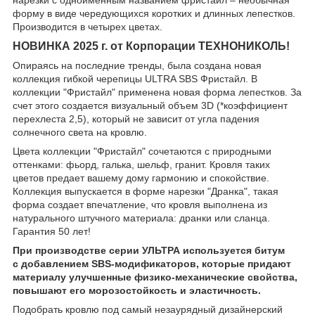
форму в виде чередующихся коротких и длинных лепестков.
Производится в четырех цветах.
НОВИНКА 2025 г. от Корпорации ТЕХНОНИКОЛЬ!
Опираясь на последние тренды, была создана новая
коллекция гибкой черепицы ULTRA SBS Фристайл. В
коллекции "Фристайл" применена новая форма лепестков. За
счет этого создается визуальный объем 3D (*коэффициент
перехлеста 2,5), который не зависит от угла падения
солнечного света на кровлю.
Цвета коллекции "Фристайл" сочетаются с природными
оттенками: фьорд, галька, шельф, гранит. Кровля таких
цветов предает вашему дому гармонию и спокойствие.
Коллекция выпускается в форме нарезки "Дранка", такая
форма создает впечатление, что кровля выполнена из
натурального штучного материала: дранки или сланца.
Гарантия 50 лет!
При производстве серии УЛЬТРА используется битум
с добавлением SBS-модификаторов, которые придают
материалу улучшенные физико-механические свойства,
повышают его морозостойкость и эластичность.
Подобрать кровлю под самый незаурядный дизайнерский