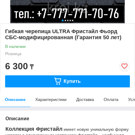
Гибкая черепица ULTRA Фристайл Фьорд
СБС-модифицированная (Гарантия 50 лет)
В наличии
Розница
6 300
₸
Купить
Описание
Характеристики
Доставка
Оплата
Усл
Описание
Коллекция Фристайл
имеет новую уникальную форму
нарезки с одноименным названием фристайл – необычная