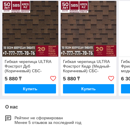
Гибкая черепица ULTRA
Гибкая черепица ULTRA
Гибк
Фокстрот Дуб
Фокстрот Кедр (Медный-
Фрис
(Коричневый) СБС-
Коричневый) СБС-
мод
модифицированная
модифицированная
(Гар
5 880
5 880
6 3
₸
₸
(Гарантия 50 лет)
(Гарантия 50 лет)
Купить
Купить
О нас
Рейтинг не сформирован
Менее 5 отзывов за последний год