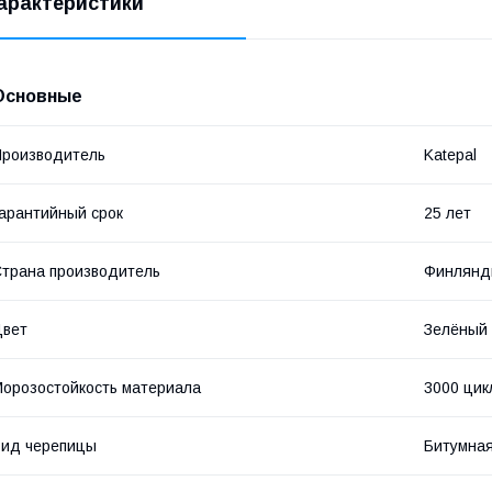
арактеристики
Основные
роизводитель
Katepal
арантийный срок
25 лет
трана производитель
Финлянд
Цвет
Зелёный
орозостойкость материала
3000 цик
ид черепицы
Битумна