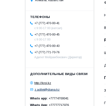
Алматы, Казахстан
Ф
Н
+7 (777) 470-00-41
В
c 9:00-17:00 (ватсап)
+7 (777) 470-00-45
c 9:00-17:00
+7 (777) 470-00-43
+7 (777) 771-70-76
Адилет Мейрамбекович (Директор)
http://kroi.kz
z.adilet@diana.kz
З
Whats app
+77774700041
Whats App
+77777717076