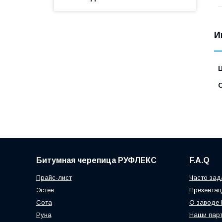
И
Битумная черепица РУФЛЕКС
F.A.Q
Прайс-лист
Часто за
Эстен
Презентац
Сота
О заводе
Руна
Наши пар