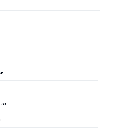
ия
лов
я