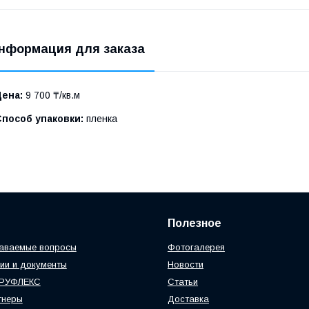
нформация для заказа
Цена:
9 700 ₸/кв.м
Способ упаковки:
пленка
Полезное
даваемые вопросы
Фотогалерея
ии и документы
Новости
 РУФЛЕКС
Статьи
тнеры
Доставка