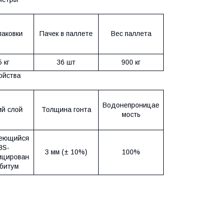
паковки
Пачек в паллете
Вес паллета
 кг
36 шт
900 кг
ойства
Водонепроницае
й слой
Толщина гонта
мость
еющийся
BS-
3 мм (± 10%)
100%
цирован
битум