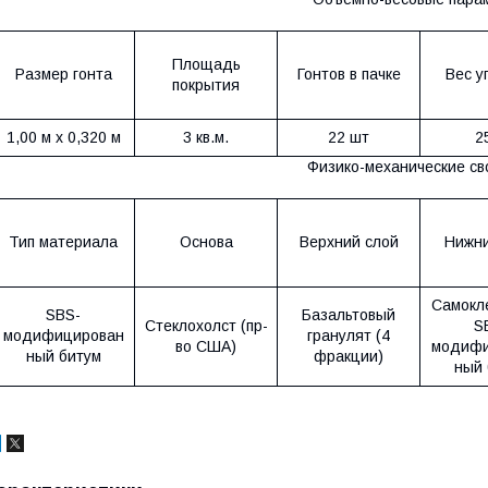
Площадь
Размер гонта
Гонтов в пачке
Вес у
покрытия
1,00 м х 0,320 м
3 кв.м.
22 шт
25
Физико-механические св
Тип материала
Основа
Верхний слой
Нижни
Самокл
SBS-
Базальтовый
Стеклохолст (пр-
S
модифицирован
гранулят (4
во США)
модифи
ный битум
фракции)
ный 