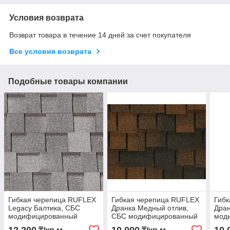
Условия возврата
Возврат товара в течение 14 дней за счет покупателя
Все условия возврата
Подобные товары компании
Гибкая черепица RUFLEX
Гибкая черепица RUFLEX
Гиб
Legacy Балтика, СБС
Дранка Медный отлив,
Дран
модифицированный
СБС модифицированный
мод
битум, т. +7 777 47 000 41
битум, т+7 (777)47 000 41
биту