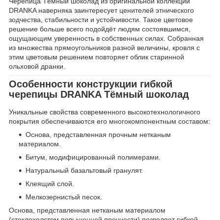
Черепица Тёмный шоколад из оригинальной коллекции
DRANKA наверняка заинтересует ценителей этнического
зодчества, стабильности и устойчивости. Такое цветовое
решение больше всего подойдёт людям состоявшимся,
ощущающим уверенность в собственных силах. Собранная
из множества прямоугольников разной величины, кровля с
этим цветовым решением повторяет облик старинной
ольховой дранки.
Особенности конструкции гибкой
черепицы DRANKA Тёмный шоколад
Уникальные свойства современного высокотехнологичного
покрытия обеспечиваются его многокомпонентным составом:
Основа, представленная прочным нетканым
материалом.
Битум, модифицированный полимерами.
Натуральный базальтовый гранулят.
Клеящий слой.
Мелкозернистый песок.
Основа, представленная нетканым материалом
(стеклохолстом повышенной прочности) позволяет гибкой